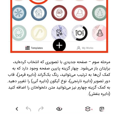
مرحله سوم – صفحه جدیدی با تصویری که انتخاب کرده‌­اید،
برایتان باز می‌­شود. چهار گزینه پایین صفحه وجود دارد که به
کمک آن‌ها به ترتیب می‌­توانید، رنگ بک­‌گراند (دایره قرمز)، قاب
دور تصویر (دایره نارنجی)، نوع آیکون (دایره آبی) را تغییر دهید.
به کمک گزینه چهارم نیز می­‌توانید متن دلخواه­‌تان را اضافه کنید
(دایره بنفش).