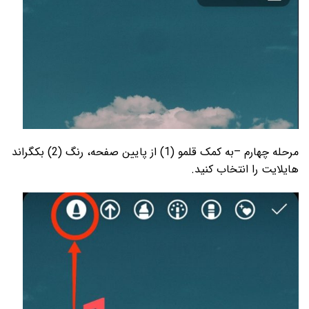
مرحله چهارم –به کمک قلمو (1) از پایین صفحه، رنگ (2) بک­گراند
هایلایت را انتخاب کنید.