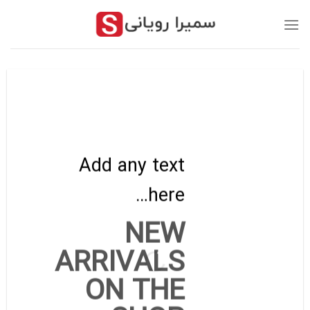
رش
ز
حتوا
Add any text
here…
Add any text here…
NEW
NEW ARRIVALS
ARRIVALS
ON THE SHOP
ON THE