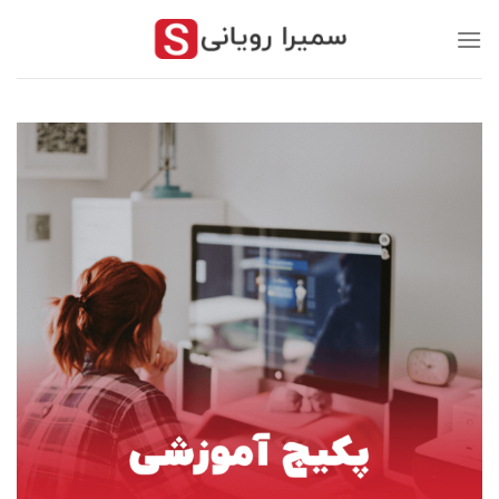
رش
ز
حتوا